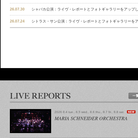
26.07.30
シャバカ公演：ライヴ・レポートとフォトギャラリーをアップ
26.07.24
シトラス・サン公演：ライヴ・レポートとフォトギャラリーを
グラミー賞受賞を誇るUK出身の気鋭サックス奏者 デビューアルバム『MALIK』
2026 11.20 fri., 11.21 sat., 11.22 sun.
PACIFIC JAZZ ORCHESTRA
directed by CHRIS WALDEN
2026 8.4 tue., 8.5 wed., 8.6 thu., 8.7 fri., 8.8 sat.
PACIFIC JAZZ ORCHESTRA
MARIA SCHNEIDER ORCHESTRA
directed by CHRIS WALDEN