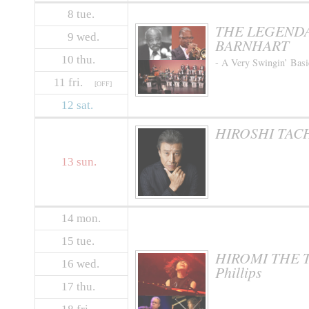
8
tue.
THE LEGENDA
9
wed.
BARNHART
10
thu.
- A Very Swingin’ Basi
11
fri.
[OFF]
12
sat.
HIROSHI TAC
13
sun.
14
mon.
15
tue.
HIROMI THE TR
16
wed.
Phillips
17
thu.