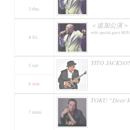
3
thu.
＜追加公演＞ SAM 
with special guest RO
4
fri.
TITO JACKSON
5
sat.
6
sun.
TOKU “Dear Mr.
7
mon.