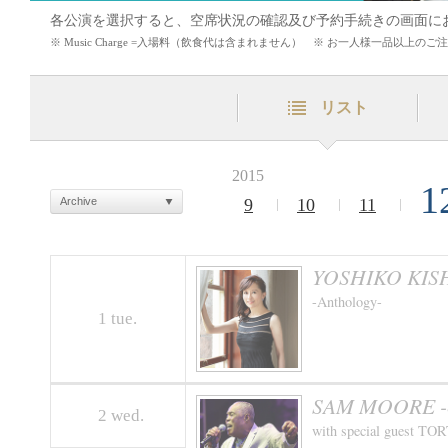
各公演を選択すると、空席状況の確認及び予約手続きの画面に
※ Music Charge =入場料（飲食代は含まれません） ※ お一人様一品以上
リスト
2015
1
Archive
9
10
11
YOSHIKO KISHI
-Anthology-
1
tue.
SAM MOORE -80
2
wed.
with special guest 