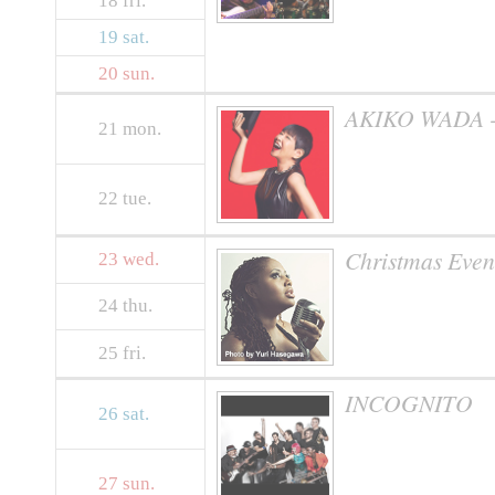
18
fri.
19
sat.
20
sun.
AKIKO WADA 
21
mon.
22
tue.
Christmas Ev
23
wed.
24
thu.
25
fri.
INCOGNITO
26
sat.
27
sun.