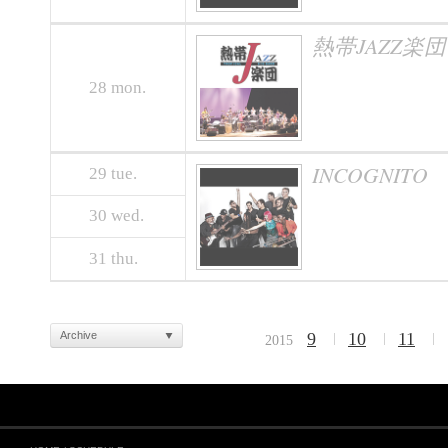
熱帯JAZZ楽団 
28
mon.
INCOGNITO
29
tue.
30
wed.
31
thu.
Archive
9
10
11
2015