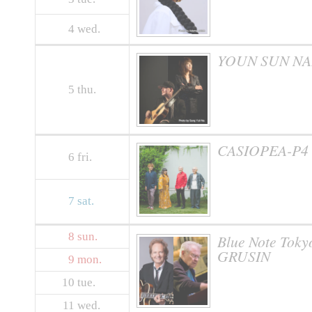
4
wed.
YOUN SUN NA
5
thu.
CASIOPEA-P4
6
fri.
7
sat.
8
sun.
Blue Note Tok
GRUSIN
9
mon.
10
tue.
11
wed.