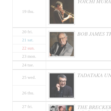
YOICHI MURA
19
thu.
20
fri.
BOB JAMES T
21
sat.
22
sun.
23
mon.
24
tue.
TADATAKA UN
25
wed.
26
thu.
THE BRECKER 
27
fri.