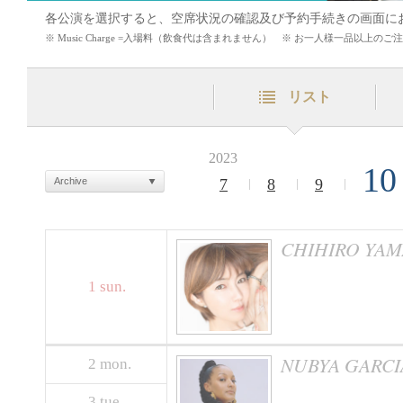
各公演を選択すると、空席状況の確認及び予約手続きの画面に
※ Music Charge =入場料（飲食代は含まれません） ※ お一人様一品以上
リスト
2023
10
Archive
7
8
9
CHIHIRO YAM
1
sun.
NUBYA GARCI
2
mon.
3
tue.