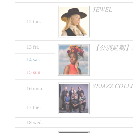
JEWEL
12
thu.
【公演延期】JA
13
fri.
14
sat.
15
sun.
SFJAZZ COLL
16
mon.
17
tue.
18
wed.