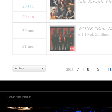
Ada Rovatti, G
28
sat.
29
sun.
WONK "Blue No
30
mon.
※11.1 wed. 2nd Show -
31
tue.
1
Archive
7
8
9
2023
HOME
/
SCHEDULE