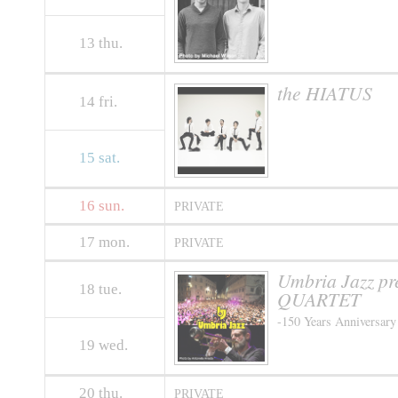
13
thu.
the HIATUS
14
fri.
15
sat.
16
sun.
PRIVATE
17
mon.
PRIVATE
Umbria Jazz pr
18
tue.
QUARTET
-150 Years Anniversary 
19
wed.
20
thu.
PRIVATE