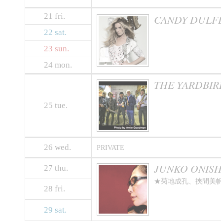
21
fri.
CANDY DULF
22
sat.
23
sun.
24
mon.
THE YARDBIR
25
tue.
26
wed.
PRIVATE
JUNKO ONISHI 
27
thu.
★菊地成孔、挾間美帆、
28
fri.
29
sat.