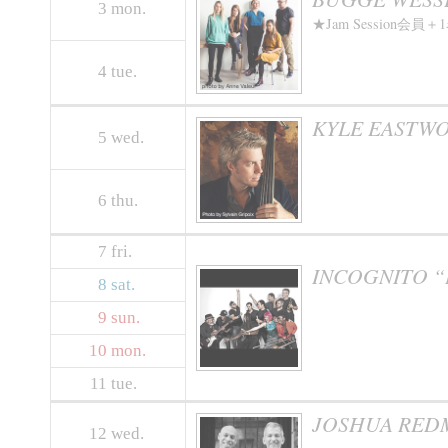
3
mon.
★Jam Sessio
4
tue.
KYLE EASTW
5
wed.
6
thu.
7
fri.
INCOGNITO “I
8
sat.
9
sun.
10
mon.
11
tue.
JOSHUA REDM
12
wed.