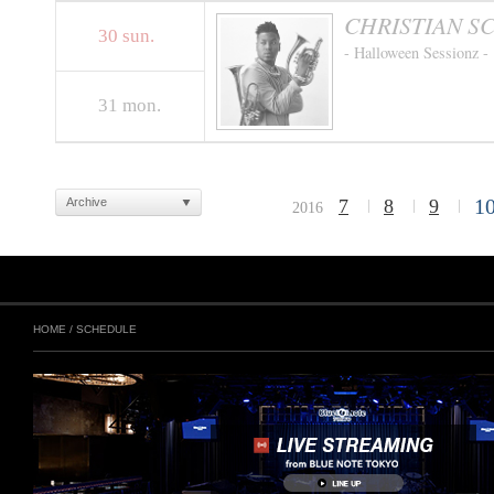
CHRISTIAN S
30
sun.
- Halloween Sessionz -
31
mon.
1
Archive
7
8
9
2016
HOME
/
SCHEDULE