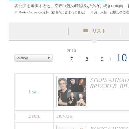
各公演を選択すると、空席状況の確認及び予約手続きの画面に
※ Music Charge =入場料（飲食代は含まれません） ※ お一人様一品以上
リスト
2016
10
Archive
7
8
9
STEPS AHEAD
BRECKER, BIL
1
sat.
2
sun.
PRIVATE
BUGGE WESSELT