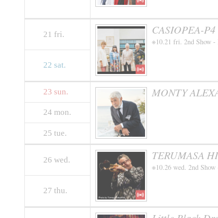
CASIOPEA-P4 ～
21
fri.
※10.21 fri. 2nd Show -
22
sat.
MONTY ALEXAN
23
sun.
24
mon.
25
tue.
TERUMASA HINO
26
wed.
※10.26 wed. 2nd Show 
27
thu.
Little Black 