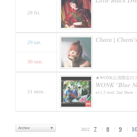
28
fri.
Chara | Chara’
29
sat.
30
sun.
★WONK公演限定の
WONK "Blue No
31
mon.
※11.2 wed. 2nd Show -
1
Archive
7
8
9
2022