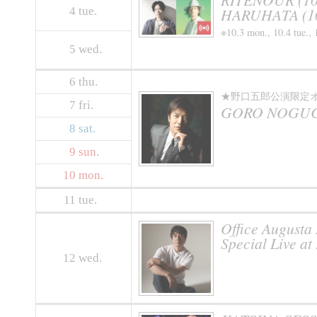
4
tue.
HARUHATA (10
※10.3 mon., 10.4 tue.,
5
wed.
6
thu.
★野口五郎公演限定
7
fri.
GORO NOGUCHI 
8
sat.
9
sun.
10
mon.
11
tue.
Office Augus
Special Live at
12
wed.