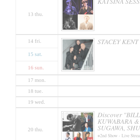
KATSINA SES
13
thu.
STACEY KENT
14
fri.
15
sat.
16
sun.
17
mon.
18
tue.
19
wed.
Discover "BIL
KUWABARA & 
SUGAWA, SHU
20
thu.
※2nd Show - Live Stre