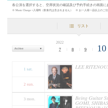
各公演を選択すると、空席状況の確認及び予約手続きの画面に
※ Music Charge =入場料（飲食代は含まれません） ※ お一人様一品以上
リスト
2022
10
Archive
7
8
9
LEE RITENOU
1
sat.
2
sun.
Being Guitar 
3
mon.
GOMI, SHIBASA
RITENOUR (10.