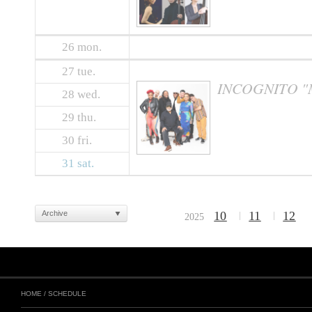
26
mon.
27
tue.
INCOGNITO "Mu
28
wed.
29
thu.
30
fri.
31
sat.
Archive
10
11
12
2025
HOME
/
SCHEDULE