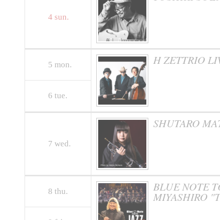
4
sun.
H ZETTRIO LIV
5
mon.
6
tue.
SHUTARO MATS
7
wed.
BLUE NOTE TO
8
thu.
MIYASHIRO "Th