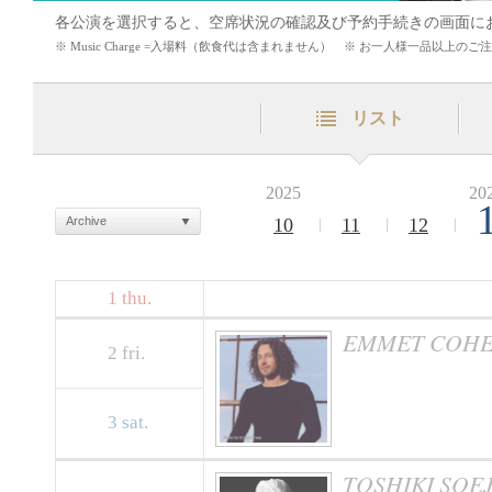
各公演を選択すると、空席状況の確認及び予約手続きの画面に
※ Music Charge =入場料（飲食代は含まれません） ※ お一人様一品以上
リスト
2025
20
Archive
10
11
12
1
thu.
EMMET COHE
2
fri.
3
sat.
TOSHIKI SOEJI