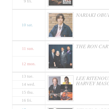
9
fri.
NARIAKI OB
10
sat.
THE RON CAR
11
sun.
12
mon.
13
tue.
LEE RITENOUR 
HARVEY MASO
14
wed.
15
thu.
16
fri.