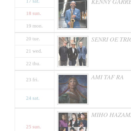
KENNY GARRETT
17
sat.
18
sun.
19
mon.
SENRI OE TRI
20
tue.
21
wed.
22
thu.
AMI TAF RA
23
fri.
24
sat.
MIHO HAZAMA
25
sun.