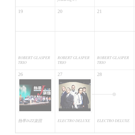
19
20
21
ROBERT GLASPER
ROBERT GLASPER
ROBERT GLASPER
TRIO
TRIO
TRIO
26
27
28
熱帯JAZZ楽団
ELECTRO DELUXE
ELECTRO DELUXE