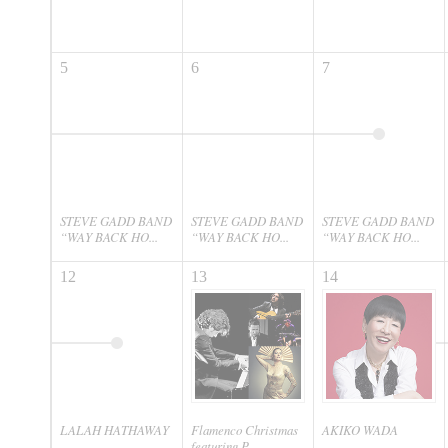
5
6
7
STEVE GADD BAND
STEVE GADD BAND
STEVE GADD BAND
“WAY BACK HO...
“WAY BACK HO...
“WAY BACK HO...
12
13
14
LALAH HATHAWAY
Flamenco Christmas
AKIKO WADA
featuring P...