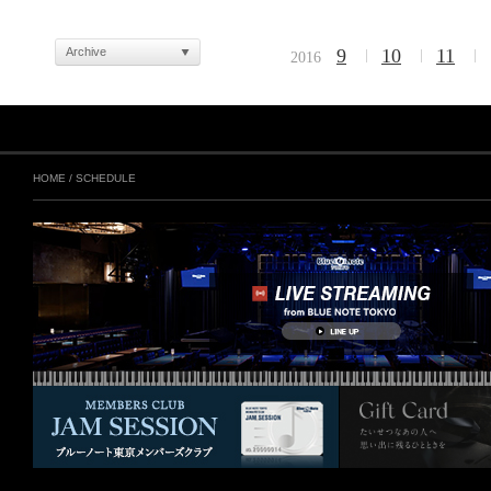
Archive
9
10
11
2016
HOME
/
SCHEDULE