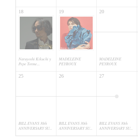
18
19
20
Naruyoshi Kikuchi y
MADELEINE
MADELEINE
Pepe Torme...
PEYROUX
PEYROUX
25
26
27
BILL EVANS 30th
BILL EVANS 30th
BILL EVANS 30th
ANNIVERSARY SU...
ANNIVERSARY SU...
ANNIVERSARY SU...