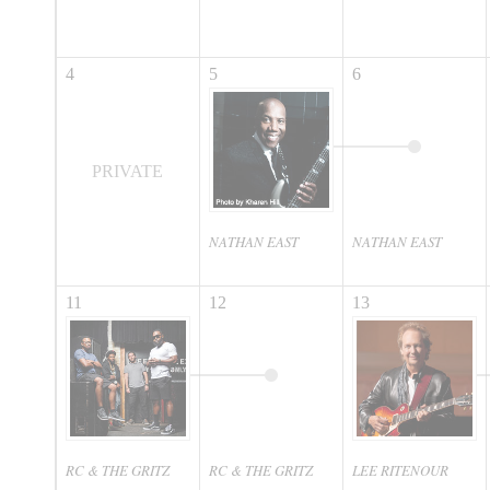
4
5
6
PRIVATE
NATHAN EAST
NATHAN EAST
11
12
13
RC & THE GRITZ
RC & THE GRITZ
LEE RITENOUR