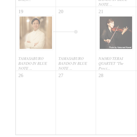
NOTE ...
19
20
21
TAMASABURO
TAMASABURO
NAOKO TERAI
BANDO IN BLUE
BANDO IN BLUE
QUARTET "The
NOTE ...
NOTE ...
Preci...
26
27
28