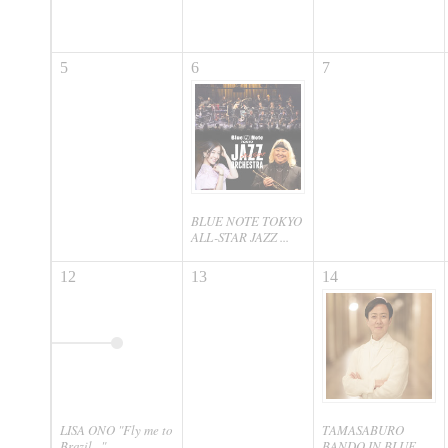
5
6
7
BLUE NOTE TOKYO
ALL-STAR JAZZ ...
12
13
14
LISA ONO "Fly me to
TAMASABURO
Brazil..."
BANDO IN BLUE