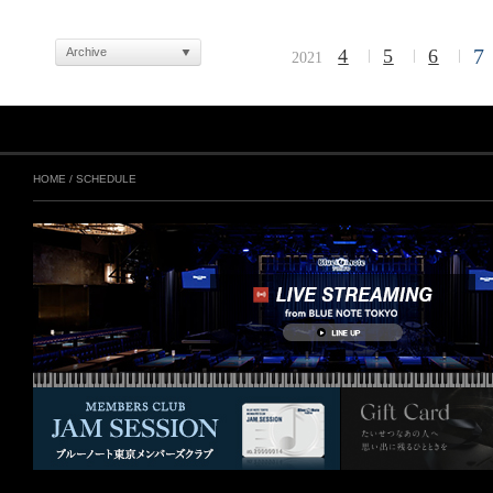
7
Archive
4
5
6
2021
HOME
/
SCHEDULE