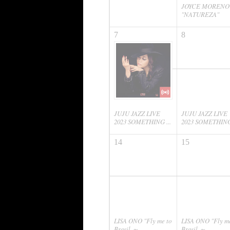
JOYCE MORENO
"NATUREZA"
7
8
JUJU JAZZ LIVE
JUJU JAZZ LIVE
2023 SOMETHING ...
2023 SOMETHING 
14
15
LISA ONO "Fly me to
LISA ONO "Fly me
Brasil ～...
Brasil ～...