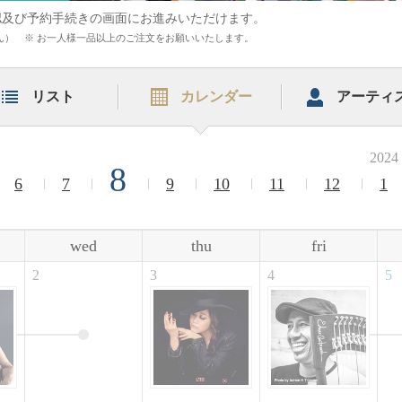
認及び予約手続きの画面にお進みいただけます。
まれません） ※ お一人様一品以上のご注文をお願いいたします。
リスト
カレンダー
アーティ
2024
8
6
7
9
10
11
12
1
wed
thu
fri
2
3
4
5