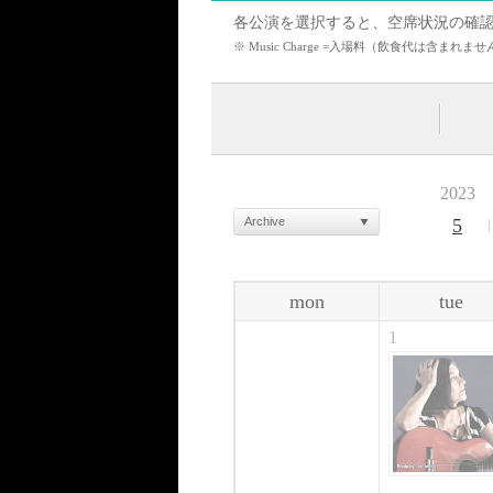
各公演を選択すると、空席状況の確
※ Music Charge =入場料（飲食代は含
2023
Archive
5
mon
tue
1