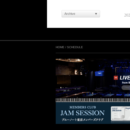
Archive
20
HOME
/
SCHEDULE