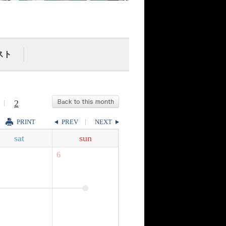
スト
2
PRINT
PREV
NEXT
sat
sun
6