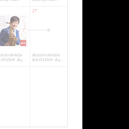
27
SATO HONDA
MASATO HONDA
.STATION -Big ...
B.B.STATION -Big ...