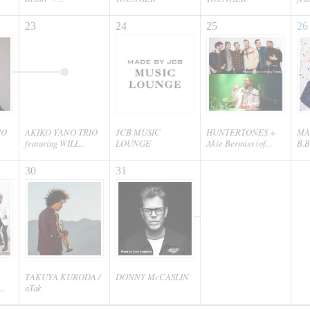
23
24
25
26
IO
AKIKO YANO TRIO
JCB MUSIC
HUNTERTONES +
MA
featuring WILL...
LOUNGE
Akie Bermiss (of...
B.B
30
31
TAKUYA KURODA /
DONNY McCASLIN
..
aTak