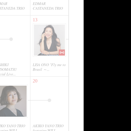
MAR
EDMAR
STANEDA TRIO
CASTANEDA TRIO
13
SHIKI
LISA ONO "Fly me to
DOMATSU
Brasil ～...
cial Live...
20
IKO YANO TRIO
AKIKO YANO TRIO
turing WILL...
featuring WILL...