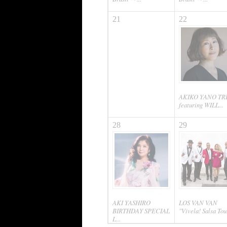
21
22
AKIKO YANO TR
featuring WILL...
28
29
AKI YASHIRO
LOS VAN VAN
BIRTHDAY SPECIAL
"Vivela! Salsa Tou.
L...