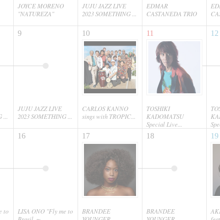
JOYCE MORENO
JUJU JAZZ LIVE
EDMAR
ED
"NATUREZA"
2023 SOMETHING ...
CASTANEDA TRIO
CA
9
10
11
12
JUJU JAZZ LIVE
CARLOS KANNO
TOSHIKI
TO
...
2023 SOMETHING ...
sings with TROPIC...
KADOMATSU
KA
Special Live...
Spe
16
17
18
19
 to
LISA ONO "Fly me to
BRANDEE
BRANDEE
AK
Brasil ～...
YOUNGER
YOUNGER
fea