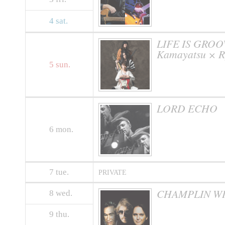
4
sat.
LIFE IS GROO
Kamayatsu × R
5
sun.
LORD ECHO
6
mon.
7
tue.
PRIVATE
CHAMPLIN WI
8
wed.
9
thu.