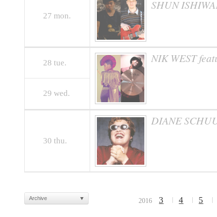
SHUN ISHIWA
27
mon.
NIK WEST fea
28
tue.
29
wed.
DIANE SCHU
30
thu.
Archive
3
4
5
2016