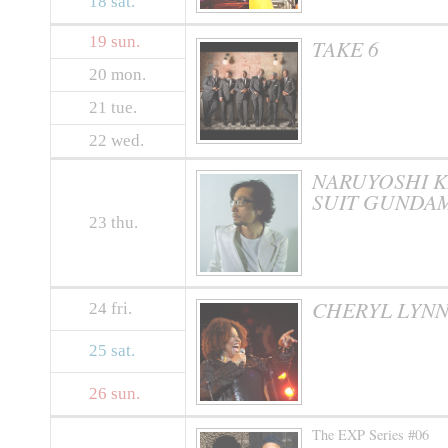
18
sat.
19
sun.
TAKE 6
20
mon.
21
tue.
22
wed.
NARUYOSHI KIK
SUIT GUNDA
23
thu.
CHERYL LYN
24
fri.
25
sat.
26
sun.
The EXP Series #06