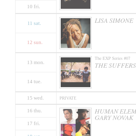
10
fri.
LISA SIMONE
11
sat.
12
sun.
The EXP Series #07
13
mon.
THE SUFFERS
14
tue.
15
wed.
PRIVATE
HUMAN ELEME
16
thu.
GARY NOVAK
17
fri.