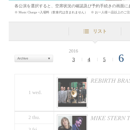
各公演を選択すると、空席状況の確認及び予約手続きの画面に
※ Music Charge =入場料（飲食代は含まれません） ※ お一人様一品以上
リスト
2016
6
Archive
3
4
5
REBIRTH BRA
1
wed.
MIKE STERN T
2
thu.
3
fri.