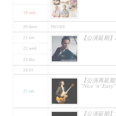
19
sun.
20
mon.
PRIVATE
【公演延期】KU
21
tue.
22
wed.
23
thu.
24
fri.
【公演再延期】SHO 
"Nice ’n’ Easy"
25
sat.
【公演延期】TERU