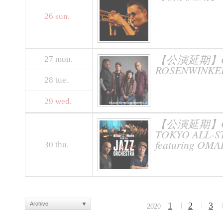
26
sun.
【公演延期】OZMO
27
mon.
ROSENWINKEL
28
tue.
29
wed.
【公演延期】Celebr
TOKYO ALL-ST
featuring O
30
thu.
Archive
1
2
3
2020