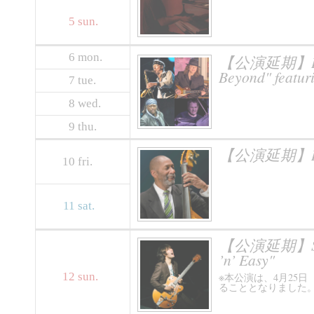
5
sun.
6
mon.
【公演延期】BILL 
Beyond" feat
7
tue.
8
wed.
9
thu.
【公演延期】RON
10
fri.
11
sat.
【公演延期】SHO W
’n’ Easy"
12
sun.
※本公演は、4月25
ることとなりました