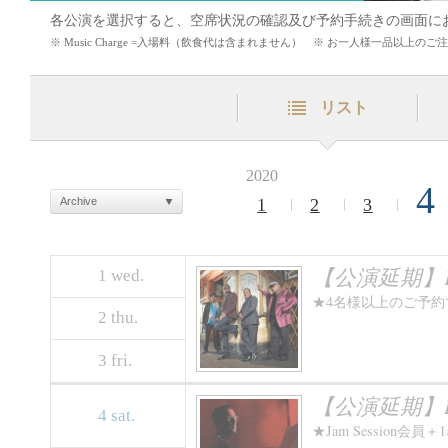
各公演を選択すると、空席状況の確認及び予約手続きの画面に
※ Music Charge =入場料（飲食代は含まれません） ※ お一人様一品以上
リスト
2020
4
Archive
1
2
3
【公演延期】KO
1
wed.
★4名様以上のご予
2
thu.
3
fri.
【公演延期】BIL
4
sat.
★Jam Sessio