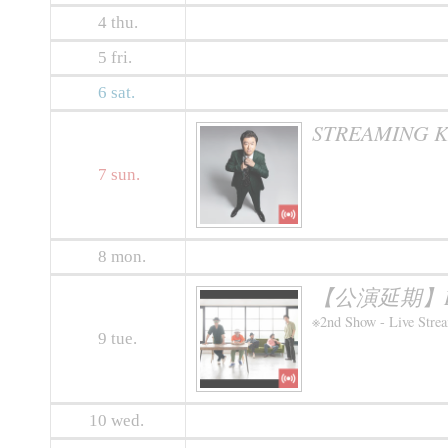
4
thu.
5
fri.
6
sat.
STREAMING KU
7
sun.
8
mon.
【公演延期】IN-SIS
※2nd Show - Live Stre
9
tue.
10
wed.