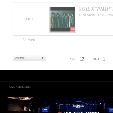
SOIL&"PIMP"S
※2nd Show - Live Stre
30
tue.
31
wed.
Archive
12
1
2020
2021
HOME
/
SCHEDULE