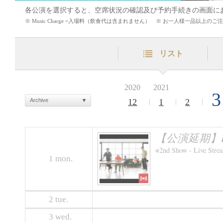
各公演を選択すると、空席状況の確認及び予約手続きの画面に
※ Music Charge =入場料（飲食代は含まれません） ※ お一人様一品以上
リスト
2020
2021
3
Archive
12
1
2
【公演延期】IN-SIS
※2nd Show - Live Stre
1
mon.
2
tue.
3
wed.