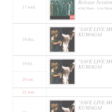
Release Sessio
17
wed.
※2nd Show - Live Stre
"SAVE LIVE 
KUMAGAI
18
thu.
"SAVE LIVE 
19
fri.
KUMAGAI
20
sat.
21
sun.
"SAVE LIVE 
KUMAGAI