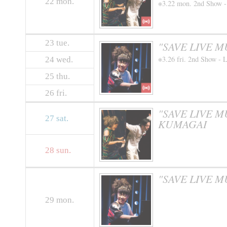
22
mon.
※3.22 mon. 2nd Show -
23
tue.
"SAVE LIVE 
※3.26 fri. 2nd Show - 
24
wed.
25
thu.
26
fri.
"SAVE LIVE 
27
sat.
KUMAGAI
28
sun.
"SAVE LIVE 
29
mon.