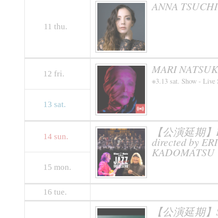
ANNA TSUCHIYA
11
thu.
MARI NATSUKI
12
fri.
※3.13 sat. Show - Live
13
sat.
【公演延期】BLUE
14
sun.
directed by ER
KADOMATSU
15
mon.
16
tue.
【公演延期】SOIL