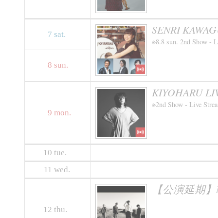
SENRI KAWA
7
sat.
※8.8 sun. 2nd Show - L
8
sun.
KIYOHARU LI
※2nd Show - Live Stre
9
mon.
10
tue.
11
wed.
【公演延期】Neighb
12
thu.