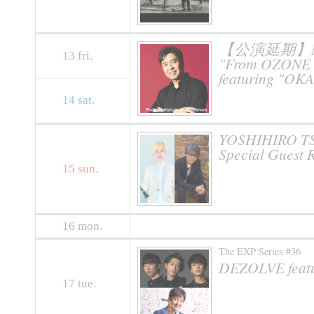
【公演延期】MAKOT
13
fri.
"From OZONE ti
featuring "O
14
sat.
YOSHIHIRO TS
Special Gues
15
sun.
16
mon.
The EXP Series #36
DEZOLVE fea
17
tue.