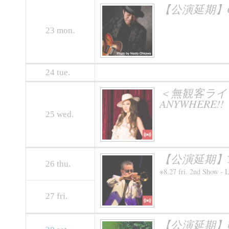
【公演延期】OTOM
23
mon.
24
tue.
＜無観客ライヴ配信＞
ANYWHERE!!
25
wed.
【公演延期】TER
26
thu.
※8.27 fri. 2nd Show - 
27
fri.
【公演延期】UNCHA