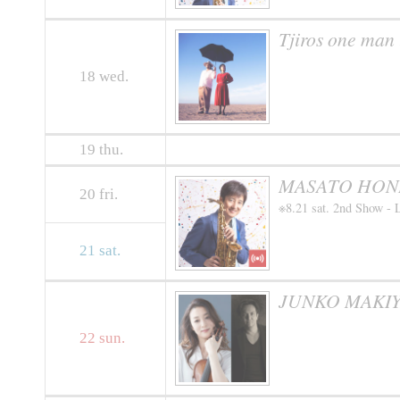
Tjiros one man
18
wed.
19
thu.
MASATO HONDA
20
fri.
※8.21 sat. 2nd Show - 
21
sat.
JUNKO MAKIYA
22
sun.