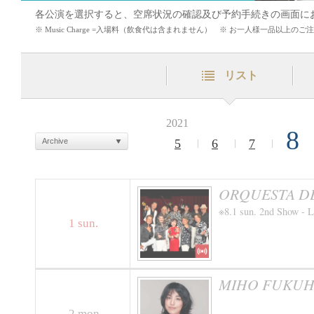
各公演を選択すると、空席状況の確認及び予約手続きの画面に
※ Music Charge =入場料（飲食代は含まれません） ※ お一人様一品以上
リスト
2021
8
Archive
5
6
7
ORQUESTA DE L
※8.1 sun. 2nd Show - L
1
sun.
MIHO FUKUHA
2
mon.