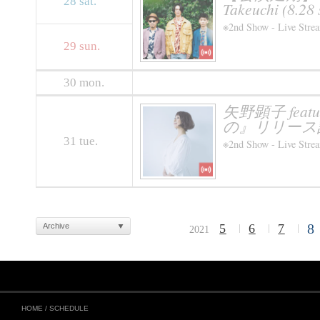
28
sat.
Takeuchi (8.28 
※2nd Show - Live Stre
29
sun.
30
mon.
矢野顕子 fe
の』リリース
31
tue.
※2nd Show - Live Stre
8
Archive
5
6
7
2021
HOME
/
SCHEDULE