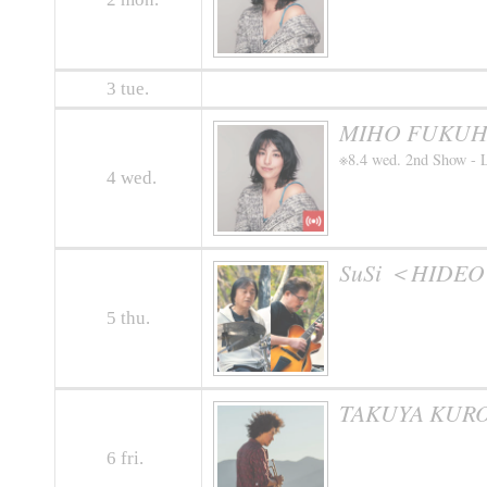
3
tue.
MIHO FUKUHA
※8.4 wed. 2nd Show - 
4
wed.
SuSi ＜HIDEO
5
thu.
TAKUYA KURO
6
fri.