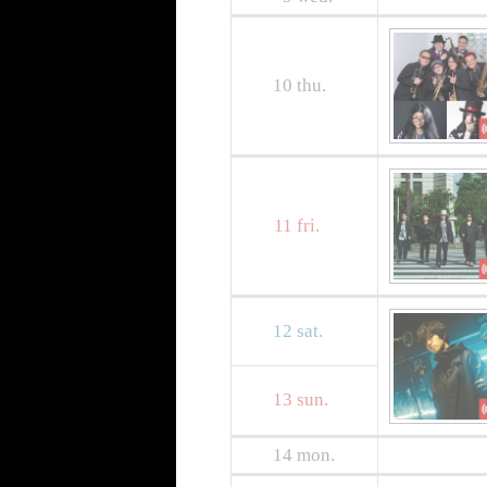
10
thu.
11
fri.
12
sat.
13
sun.
14
mon.