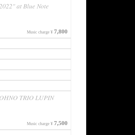
022" at Blue Note
7,800
Music charge ¥
JI OHNO TRIO LUPIN
7,500
Music charge ¥