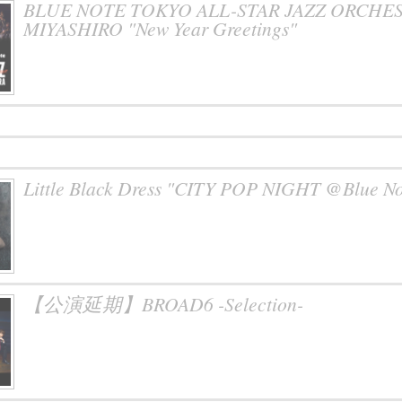
BLUE NOTE TOKYO ALL-STAR JAZZ ORCHESTR
MIYASHIRO "New Year Greetings"
Little Black Dress "CITY POP NIGHT @Blue No
【公演延期】BROAD6 -Selection-