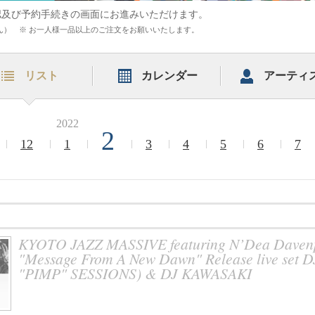
認及び予約手続きの画面にお進みいただけます。
まれません） ※ お一人様一品以上のご注文をお願いいたします。
リスト
カレンダー
アーティ
2022
2
12
1
3
4
5
6
7
KYOTO JAZZ MASSIVE featuring N’Dea Daven
"Message From A New Dawn" Release live s
"PIMP" SESSIONS) & DJ KAWASAKI