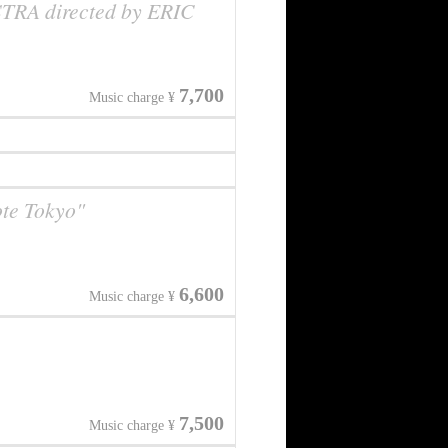
A directed by ERIC
7,700
Music charge ¥
te Tokyo"
6,600
Music charge ¥
7,500
Music charge ¥