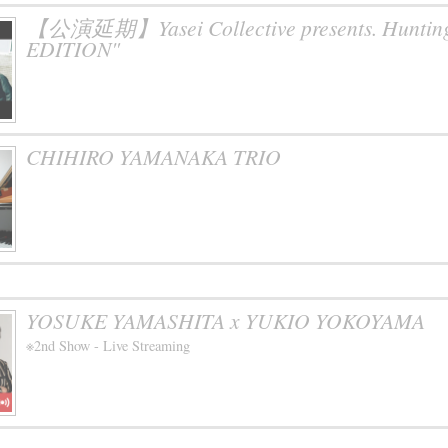
【公演延期】Yasei Collective presents. Hunti
EDITION"
CHIHIRO YAMANAKA TRIO
YOSUKE YAMASHITA x YUKIO YOKOYAMA
※2nd Show - Live Streaming