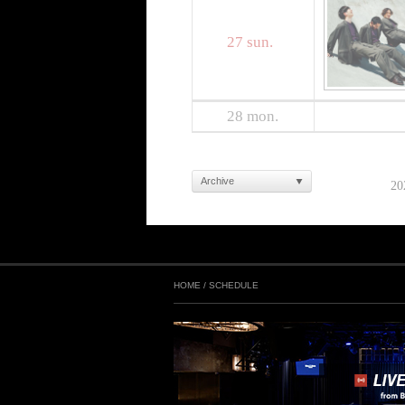
27
sun.
28
mon.
Archive
20
HOME
/
SCHEDULE