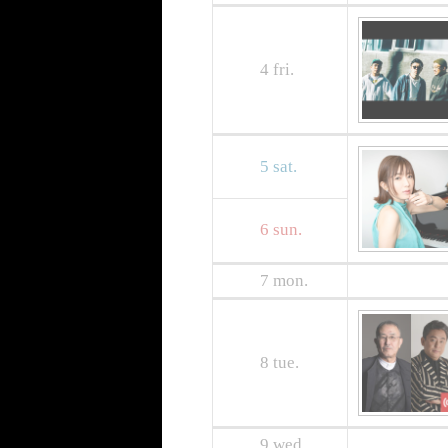
4
fri.
5
sat.
6
sun.
7
mon.
8
tue.
9
wed.