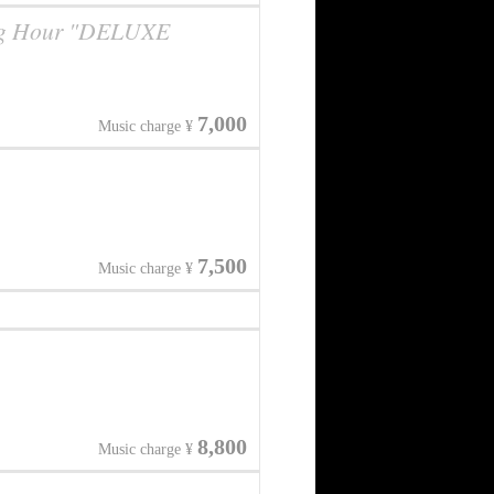
ng Hour "DELUXE
7,000
Music charge ¥
7,500
Music charge ¥
8,800
Music charge ¥