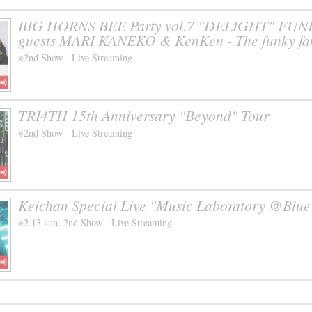
BIG HORNS BEE Party vol.7 "DELIGHT" FUNK 
guests MARI KANEKO & KenKen - The funky fami
※2nd Show - Live Streaming
TRI4TH 15th Anniversary "Beyond" Tour
※2nd Show - Live Streaming
Keichan Special Live "Music Laboratory @Blue
※2.13 sun. 2nd Show - Live Streaming