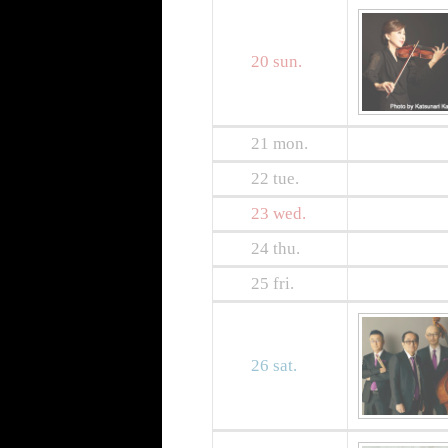
20
sun.
21
mon.
22
tue.
23
wed.
24
thu.
25
fri.
26
sat.