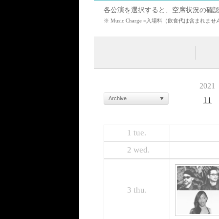
各公演を選択すると、空席状況の確
※ Music Charge =入場料（飲食代は含
2021
Archive
11
1
tue.
2
wed.
3
thu.