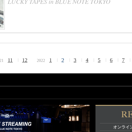
LUCKY TAPES in BLUE NOTE TOKYO
2
11
12
1
3
4
5
6
7
21
2022
オンライ