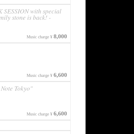
SESSION with special
ly stone is back! -
8,000
Music charge ¥
6,600
Music charge ¥
 Note Tokyo"
6,600
Music charge ¥