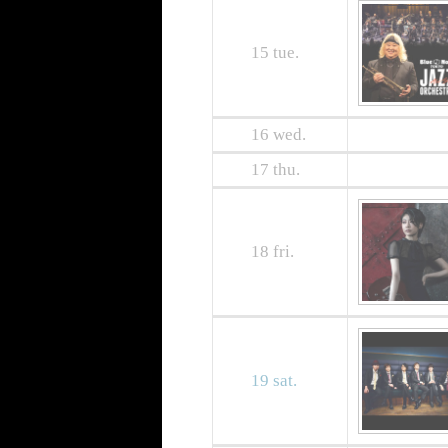
15
tue.
16
wed.
17
thu.
18
fri.
19
sat.