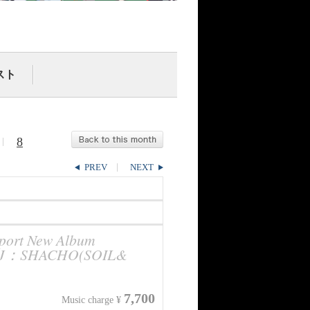
スト
8
PREV
NEXT
port New Album
et DJ：SHACHO(SOIL&
7,700
Music charge ¥