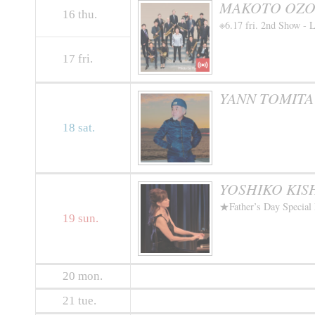
MAKOTO OZON
16
thu.
※6.17 fri. 2nd Show - 
17
fri.
YANN TOMITA
18
sat.
YOSHIKO KISHI
★Father’s Day S
19
sun.
20
mon.
21
tue.