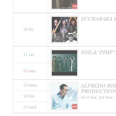
SUCHARAKA L
10
fri.
SOIL&"PIMP"S
11
sat.
12
sun.
ALFREDO RODR
13
mon.
PRODUCTION
14
tue.
※6.15 wed. 2nd Show -
15
wed.