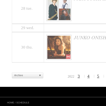
28
tue.
29
wed.
JUNKO ONISH
30
thu.
Archive
3
4
5
2022
HOME
/
SCHEDULE