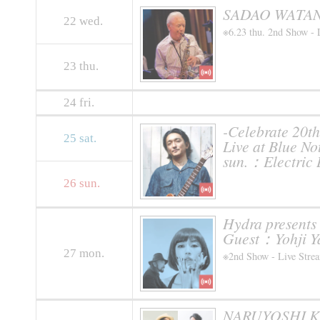
SADAO WATAN
22
wed.
※6.23 thu. 2nd Show - 
23
thu.
24
fri.
-Celebrate 20
25
sat.
Live at Blue No
sun.：Electric 
26
sun.
Hydra presents 
Guest：Yohji 
27
mon.
※2nd Show - Live Stre
NARUYOSHI K