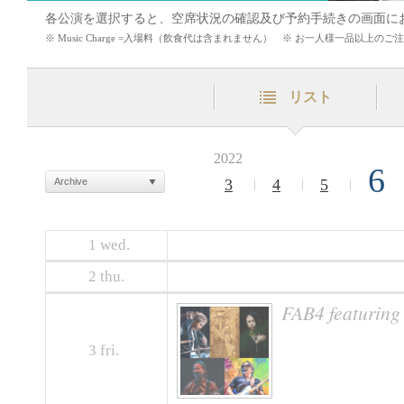
各公演を選択すると、空席状況の確認及び予約手続きの画面に
※ Music Charge =入場料（飲食代は含まれません） ※ お一人様一品以上
リスト
2022
6
Archive
3
4
5
1
wed.
2
thu.
FAB4 featuri
3
fri.