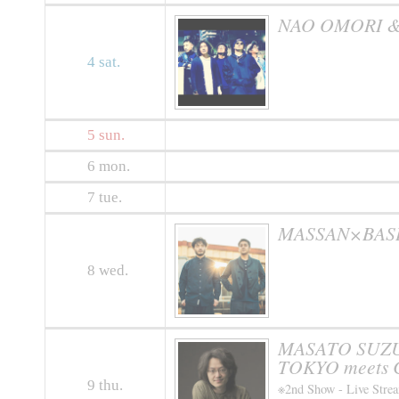
NAO OMORI &
4
sat.
5
sun.
6
mon.
7
tue.
MASSAN×BASHI
8
wed.
MASATO SUZUK
TOKYO meets 
9
thu.
※2nd Show - Live Stre