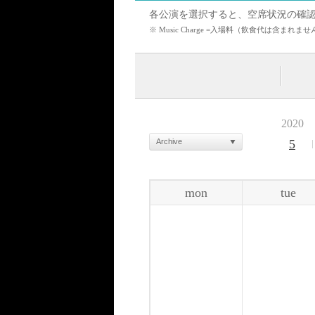
各公演を選択すると、空席状況の確
※ Music Charge =入場料（飲食代は含
2020
Archive
5
mon
tue