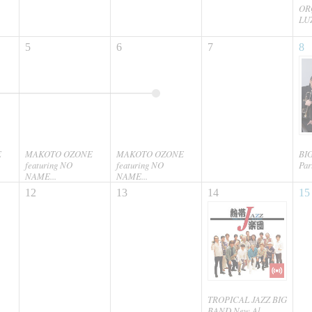
OR
LUZ
5
6
7
8
E
MAKOTO OZONE
MAKOTO OZONE
BI
featuring NO
featuring NO
Par
NAME...
NAME...
12
13
14
15
TROPICAL JAZZ BIG
BAND New Al...