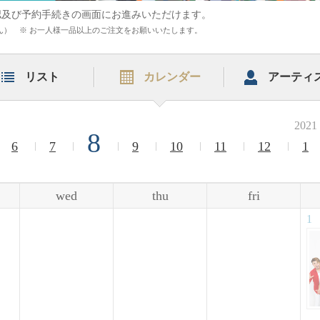
認及び予約手続きの画面にお進みいただけます。
まれません） ※ お一人様一品以上のご注文をお願いいたします。
リスト
カレンダー
アーティ
2021
8
6
7
9
10
11
12
1
wed
thu
fri
1