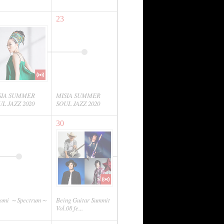
23
SIA SUMMER
MISIA SUMMER
L JAZZ 2020
SOUL JAZZ 2020
30
romi ～Spectrum～
Being Guitar Summit
Vol.08 fe...