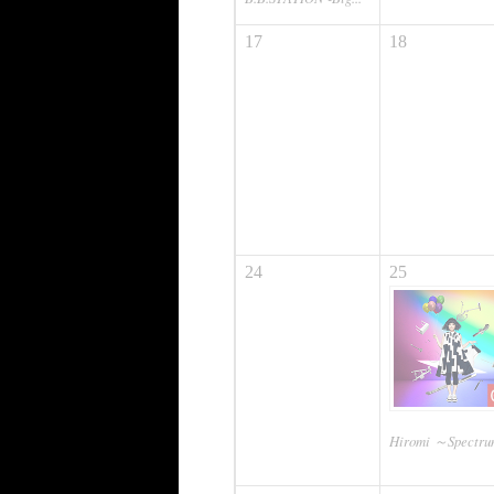
17
18
24
25
Hiromi ～Spectr