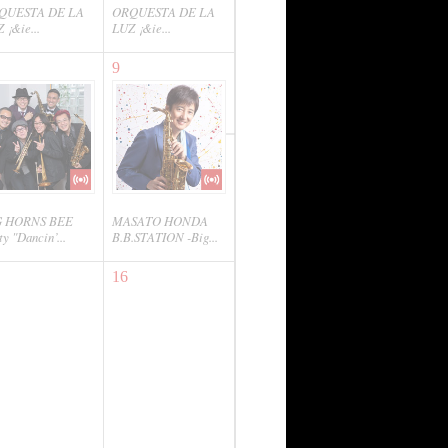
QUESTA DE LA
ORQUESTA DE LA
 ¡&ie...
LUZ ¡&ie...
9
G HORNS BEE
MASATO HONDA
ty "Dancin’...
B.B.STATION -Big...
16