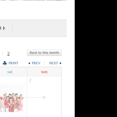
スト
2
PRINT
PREV
NEXT
sat
sun
2