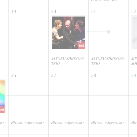
19
20
21
22
SATORU SHIONOYA
SATORU SHIONOYA
MI
TRIO
TRIO
SOU
26
27
28
29
um～
Hiromi ～Spectrum～
Hiromi ～Spectrum～
Hiromi ～Spectrum～
Hi