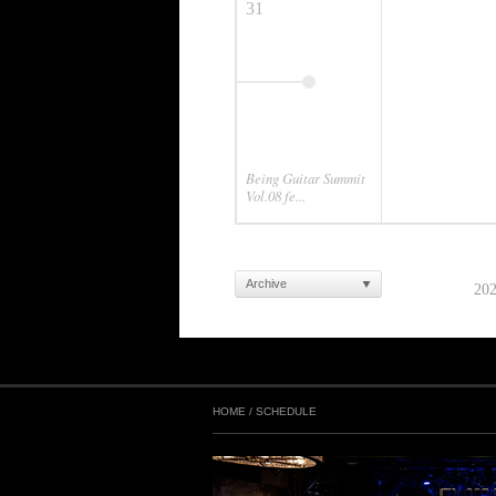
31
Being Guitar Summit
Vol.08 fe...
Archive
20
HOME
/
SCHEDULE