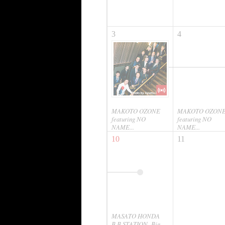
3
4
MAKOTO OZONE
MAKOTO OZON
featuring NO
featuring NO
NAME...
NAME...
10
11
MASATO HONDA
B.B.STATION -Big...