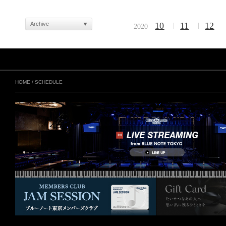
Archive
10
11
12
2020
HOME
/
SCHEDULE