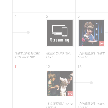
4
5
6
"SAVE LIVE MUSIC
AKIKO YANO "Solo
【公演延期】"SAVE
RETURNS" HIR...
Live"
LIVE M...
11
12
13
【公演延期】"SAVE
【公演延期】"SAVE
LIVE M...
LIVE M...