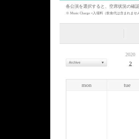
各公演を選択すると、空席状況の確
※ Music Charge =入場料（飲食代は含
2020
Archive
2
mon
tue