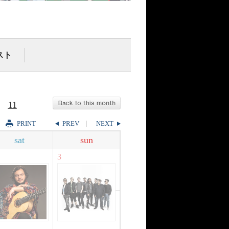
スト
11
PRINT
PREV
NEXT
sat
sun
3