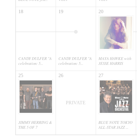
18
19
20
CANDY DULFER "A
CANDY DULFER "A
MAYA HAWKE with
celebration: 5...
celebration: 5...
JESSE HARRIS
25
26
27
PRIVATE
JIMMY HERRING &
BLUE NOTE TOKYO
THE 5 OF 7
ALL-STAR JAZZ ...