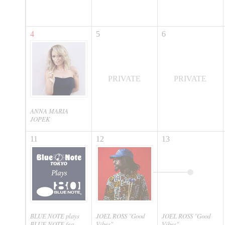
4
5
6
PRIVATE
PRIVATE
ANNA MARIA
JOPEK
11
12
13
BLUE NOTE plays
JOEL ROSS "Good
JOEL ROSS "Good
BLUE NOTE fea...
Vibes"
Vibes"