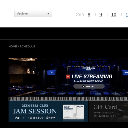
Archive
8
9
10
2019
HOME
/
SCHEDULE