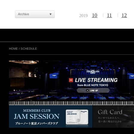
Archive
10
11
12
2019
HOME
/
SCHEDULE